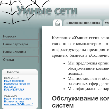
Техническая поддержка
We
Новости
Компания
«Умные сети»
зани
связанных с компьютером – о
Наши партнеры
инфраструктур на предприят
Наши клиенты
среднего бизнеса в г.Солнечн
Статьи
Мы предложим органи
обслуживание компь
Новости
помощь.
Мы поставляем и обс
июль 2011 г.
Нами закончена
различных сфер деяте
разработка интернет
магазина
Мы официальные парт
ITALIANOFF.RU
02.11.2009
Обслуживание ко
Нами получен статус
Бизнес-партнер
систем
компании "1С-Битрикс"